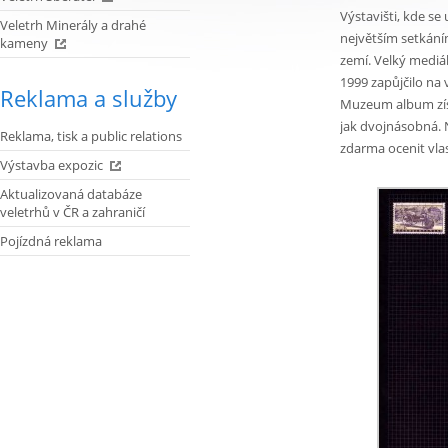
Výstavišti, kde se
Veletrh Minerály a drahé
největším setkáním
kameny
zemí. Velký mediá
1999 zapůjčilo na
Reklama a služby
Muzeum album získa
jak dvojnásobná. 
Reklama, tisk a public relations
zdarma ocenit vla
Výstavba expozic
Aktualizovaná databáze
veletrhů v ČR a zahraničí
Pojízdná reklama