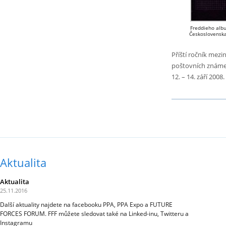
Freddieho alb
Československa
Příští ročník mez
poštovních známe
12. – 14. září 2008.
Aktualita
Aktualita
25.11.2016
Další aktuality najdete na facebooku PPA, PPA Expo a FUTURE
FORCES FORUM. FFF můžete sledovat také na Linked-inu, Twitteru a
Instagramu