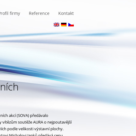
rofil firmy
Reference
Kontakt
žních
vních akcí (SOVA) předávalo
y vítězům soutěže AURA o nejpoutavější
ích podle velikosti výstavní plochy.
ektovi Michalovi Janků předává cenu