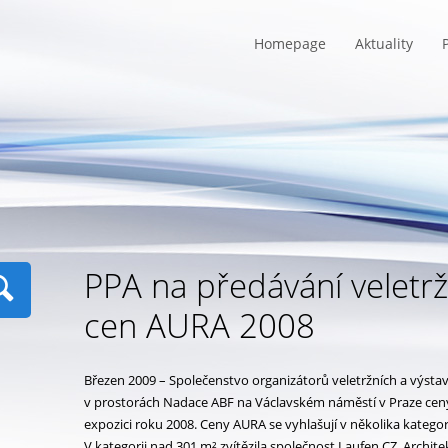
Homepage
Aktuality
P
PPA na předávání veletr
cen AURA 2008
Březen 2009 – Společenstvo organizátorů veletržních a výsta
v prostorách Nadace ABF na Václavském náměstí v Praze cen
expozici roku 2008. Ceny AURA se vyhlašují v několika kategori
V kategorii nad 301 m² zvítězila společnost Laufen CZ. Archit