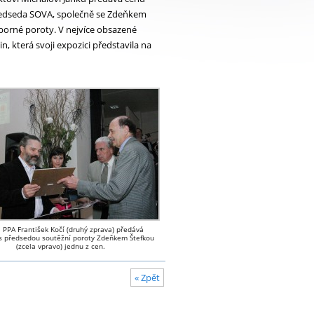
opředseda SOVA, společně se Zdeňkem
borné poroty. V nejvíce obsazené
n, která svoji expozici představila na
l PPA František Kočí (druhý zprava) předává
s předsedou soutěžní poroty Zdeňkem Štefkou
(zcela vpravo) jednu z cen.
« Zpět