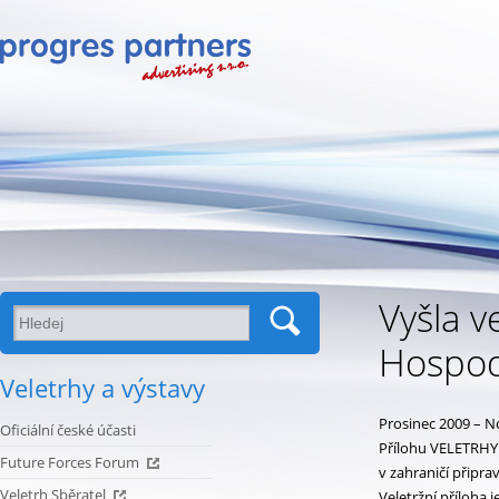
Vyšla v
Hospod
Veletrhy a výstavy
Prosinec 2009 – N
Oficiální české účasti
Přílohu VELETRHY
Future Forces Forum
v zahraničí připra
Veletrh Sběratel
Veletržní příloha